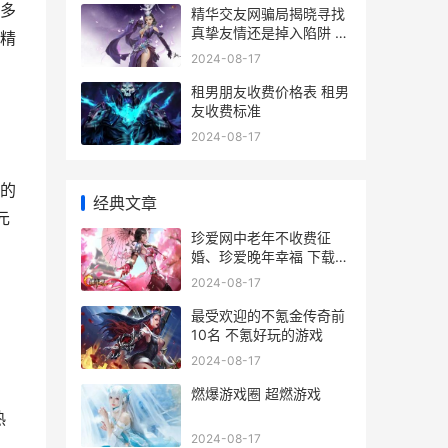
多
精华交友网骗局揭晓寻找
真挚友情还是掉入陷阱 精
精
华交友网骗局曝光
2024-08-17
租男朋友收费价格表 租男
友收费标准
2024-08-17
，
的
经典文章
元
珍爱网中老年不收费征
婚、珍爱晚年幸福 下载老
年珍爱网
2024-08-17
最受欢迎的不氪金传奇前
10名 不氪好玩的游戏
2024-08-17
燃爆游戏圈 超燃游戏
热
2024-08-17