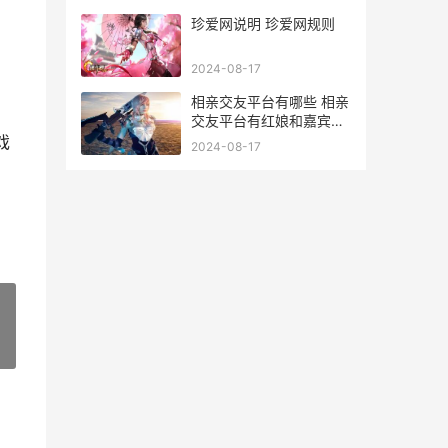
珍爱网说明 珍爱网规则
2024-08-17
相亲交友平台有哪些 相亲
交友平台有红娘和嘉宾被
警察抓了怎么办
戏
2024-08-17
»