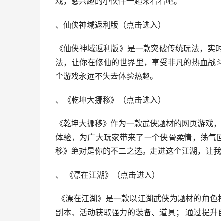
戏，感兴趣的小伙伴一起来看看吧。
、仙侠神域返利版（
点击进
入
）
《仙侠神域返利版》是一款突破传统玩法，实时
法，让你在修仙的世界里，享受非凡的热血战斗
个游戏永远不失去体验热趣。
、《乾坤大挪移》
（
点击进入
）
《乾坤大挪移》作为一款武侠题材的网页游戏，
体验，为广大玩家带来了一个侠骨柔情，荡气
移》绝对是你的不二之选。走进这个江湖，让我
、 《漂在江湖》
（
点击进
入
）
《漂在江湖》是一款以江湖武侠为题材的角色
副本、活动获取强力的装备、道具； 通过提升