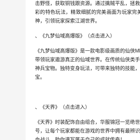
击野怪，获取铜钱跟资源。通过擒贼平乱，拯救
彩的特色玩法，精致细腻的完美画面为玩家完
神，引领玩家探索江湖世界。
、《九梦仙域高爆版》（
点击进
入
）
《九梦仙域高爆版》是一款电影级画质的仙侠M
带领玩家遨游真正的仙域世界。在传统仙侠类手
神兵宝物。独特变身玩法，可带来独特的技能，
宝。
、《天界》（
点击进
入
）
《天界》时装配饰自由组合，华服锦冠一览绝世
号，让每个玩家都能在游戏的世界中拥有最辨识
血战斗，助你谱写属于自己的成就传奇！