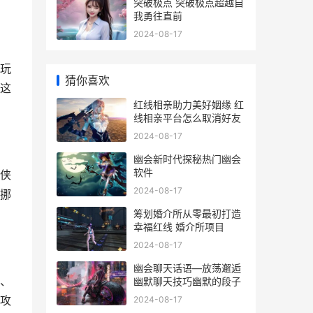
突破极点 突破极点超越自
我勇往直前
2024-08-17
玩
猜你喜欢
这
红线相亲助力美好姻缘 红
线相亲平台怎么取消好友
2024-08-17
幽会新时代探秘热门幽会
软件
侠
2024-08-17
挪
筹划婚介所从零最初打造
幸福红线 婚介所项目
2024-08-17
幽会聊天话语—放荡邂逅
、
幽默聊天技巧幽默的段子
2024-08-17
攻