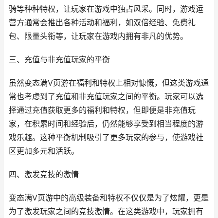
骑等种种特权，让玩家在游戏中独占风采。同时，游戏运
营方通常会推出各种活动和福利，如双倍经验、免费礼
包、限量头衔等，让玩家在游戏内拥有非凡的优势。
三、充值与非充值玩家的平衡
虽然
变态满V页游
在福利和特权上相对慷慨，但这类游戏通
常也考虑到了充值和非充值玩家之间的平衡。玩家可以选
择通过充值获取更多的福利和特权，但即便是非充值玩
家，在积累时间和经验后，仍然能够享受到相当程度的游
戏乐趣。这种平衡机制吸引了更多玩家的参与，使游戏社
区更加多元和活跃。
四、激发竞技的激情
变态满V页游
中的高级装备和特权不仅仅是为了炫耀，更是
为了激发玩家之间的竞技激情。在这类游戏中，玩家拥有