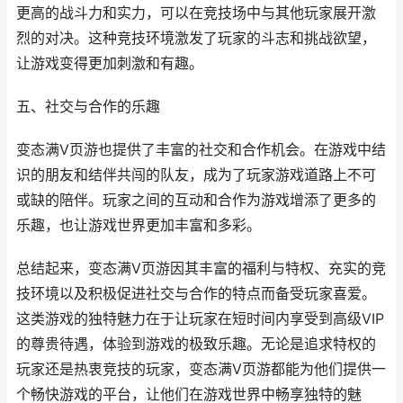
更高的战斗力和实力，可以在竞技场中与其他玩家展开激
烈的对决。这种竞技环境激发了玩家的斗志和挑战欲望，
让游戏变得更加刺激和有趣。
五、社交与合作的乐趣
变态满V页游
也提供了丰富的社交和合作机会。在游戏中结
识的朋友和结伴共闯的队友，成为了玩家游戏道路上不可
或缺的陪伴。玩家之间的互动和合作为游戏增添了更多的
乐趣，也让游戏世界更加丰富和多彩。
总结起来，
变态满V页游
因其丰富的福利与特权、充实的竞
技环境以及积极促进社交与合作的特点而备受玩家喜爱。
这类游戏的独特魅力在于让玩家在短时间内享受到高级VIP
的尊贵待遇，体验到游戏的极致乐趣。无论是追求特权的
玩家还是热衷竞技的玩家，变态满V页游都能为他们提供一
个畅快游戏的平台，让他们在游戏世界中畅享独特的魅