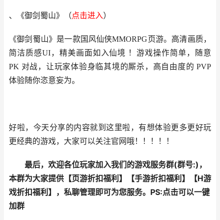
、《御剑蜀山》（
点击进
入
）
《御剑蜀山》是一款国风仙侠MMORPG页游。高清画质，
简洁质感UI，精美画面如入仙境 ！游戏操作简单，随意
PK 对战，让玩家体验身临其境的厮杀，高自由度的 PVP
体验随你恣意妄为。
好啦，今天分享的内容就到这里啦，有想体验更多更好玩
更经典的游戏，大家可以关注官网哦！！！！！
最后，欢迎各位玩家加入我们的游戏服务群(群号:
)，
本群为大家提供【
页游折扣福利
】【
手游折扣福利
】【
H游
戏折扣福利
】，私聊管理即可为您服务。
PS:点击可以一键
加群