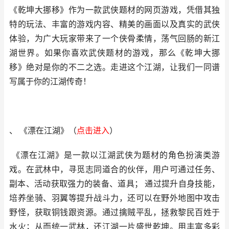
《乾坤大挪移》作为一款武侠题材的网页游戏，凭借其独
特的玩法、丰富的游戏内容、精美的画面以及真实的武侠
体验，为广大玩家带来了一个侠骨柔情，荡气回肠的新江
湖世界。如果你喜欢武侠题材的游戏，那么《乾坤大挪
移》绝对是你的不二之选。走进这个江湖，让我们一同谱
写属于你的江湖传奇！
、 《漂在江湖》
（
点击进
入
）
《漂在江湖》是一款以江湖武侠为题材的角色扮演类游
戏。在武林中，寻觅志同道合的伙伴，用户可通过任务、
副本、活动获取强力的装备、道具； 通过提升自身技能，
培养坐骑、羽翼等提升战斗力，还可以在野外地图中攻击
野怪，获取铜钱跟资源。通过擒贼平乱，拯救黎民百姓于
水火；从而统一武林，还江湖一片盛世乾坤。用丰富多彩