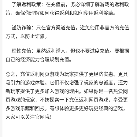
了解返利政策：在充值前，务必详细了解游戏的返利政
策，确保你理解如何获得返利和如何使用返利奖励。
谨防诈骗：只在官方渠道充值，避免使用非官方的充值
方式，以防止诈骗。
理性充值：虽然返利诱人，但也不要过度充值。要根据
自己的经济能力合理规划充值。
总之，充值返利
网页游戏
为玩家提供了更经济实惠、更具
吸引力的游戏体验。它们不仅增强了玩家的忠诚度，还为
新玩家提供了更多加入游戏的理由。如果你是一名热爱
网
页游戏
的玩家，不妨探索一下充值返利
网页游戏
，享受更
多游戏乐趣和回报。
有想体验更多更好玩更经典的游戏，
大家可以关注
官网
哦！