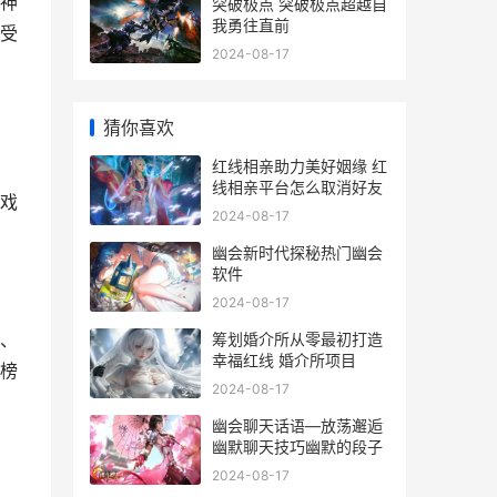
神
突破极点 突破极点超越自
我勇往直前
受
2024-08-17
猜你喜欢
红线相亲助力美好姻缘 红
线相亲平台怎么取消好友
戏
2024-08-17
幽会新时代探秘热门幽会
软件
2024-08-17
、
筹划婚介所从零最初打造
幸福红线 婚介所项目
榜
2024-08-17
幽会聊天话语—放荡邂逅
幽默聊天技巧幽默的段子
2024-08-17