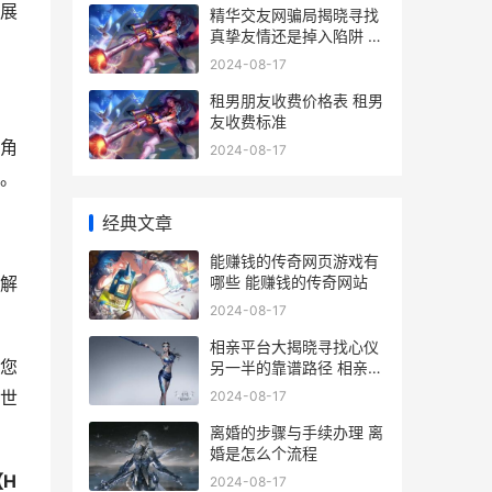
展
精华交友网骗局揭晓寻找
真挚友情还是掉入陷阱 精
华交友网骗局曝光
2024-08-17
租男朋友收费价格表 租男
友收费标准
角
2024-08-17
。
经典文章
能赚钱的传奇网页游戏有
哪些 能赚钱的传奇网站
解
2024-08-17
相亲平台大揭晓寻找心仪
您
另一半的靠谱路径 相亲平
台都有哪些
世
2024-08-17
离婚的步骤与手续办理 离
婚是怎么个流程
【
H
2024-08-17