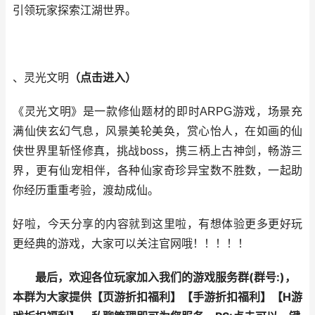
引领玩家探索江湖世界。
、灵光文明
（
点击进入
）
《灵光文明》是一款修仙题材的即时ARPG游戏，场景充
满仙侠玄幻气息，风景美轮美奂，赏心怡人，在如画的仙
侠世界里斩怪修真，挑战boss，携三柄上古神剑，畅游三
界，更有仙宠相伴，各种仙家奇珍异宝数不胜数，一起助
你经历重重考验，渡劫成仙。
好啦，今天分享的内容就到这里啦，有想体验更多更好玩
更经典的游戏，大家可以关注官网哦！！！！！
最后，欢迎各位玩家加入我们的游戏服务群(群号:
)，
本群为大家提供【
页游折扣福利
】【
手游折扣福利
】【
H游