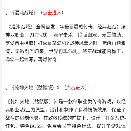
、《混沌战域》
（
点击进入
）
《混沌战域》 全网首发，年最新爆款传奇，经典狂战；法
神双职业，刀刀切割，满屏击杀！绝版跟宠，无需辅助，
享受自由拾取！打boss 拿满VIP,战神风云之时，觉醒再续激
情，无敌剑圣归来，世界再现混沌，终章战域能否称王，
邀您一起续写，再燃传奇！
、《乾坤天地（骷髅版）》
（
点击进
入
）
《乾坤天地（骷髅版）》是一款单职业类传奇游戏，以经
典职业-战士为原型，设计和制作了多种技能效果，保证了
战斗的机制体验。在致敬传统的前提下，设计了打金系统-
红包、特色BOSS、免费会员等特色玩法，提升了游戏体