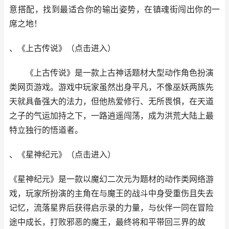
意搭配，找到最适合你的输出姿势，在镇魂街闯出你的一
席之地！
、《上古传说》
（
点击进
入
）
《上古传说》是一款上古神话题材大型动作角色扮演
类网页游戏。游戏中玩家虽然出身平凡，不像巫妖两族先
天就具备强大的法力，但他热爱修行、无所畏惧，在天道
之子的气运加持之下，一路逍遥闯荡，成为洪荒大陆上最
特立独行的悟道者。
、《星神纪元》
（
点击进
入
）
《星神纪元》是一款以魔幻二次元为题材的动作类网络游
戏，玩家所扮演的主角在与魔王的战斗中身受重伤且失去
记忆，流落星界后获得启示录的力量，与伙伴一同在冒险
途中成长，打败邪恶的魔王，最终将和平带回三界的故