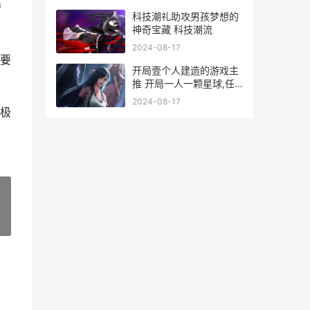
户
科技潮礼助攻男孩梦想的
神奇宝藏 科技潮流
2024-08-17
要
开局壹个人建造的游戏主
推 开局一人一颗星球,任
由使劲造作
2024-08-17
极
»