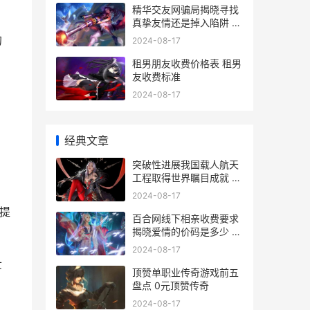
精华交友网骗局揭晓寻找
真挚友情还是掉入陷阱 精
华交友网骗局曝光
的
2024-08-17
租男朋友收费价格表 租男
友收费标准
2024-08-17
经典文章
。
突破性进展我国载人航天
工程取得世界瞩目成就 取
得突破性发展
2024-08-17
提
百合网线下相亲收费要求
揭晓爱情的价码是多少 百
合网线下相亲报警能追回
2024-08-17
钱吗是真的吗
世
顶赞单职业传奇游戏前五
盘点 0元顶赞传奇
2024-08-17