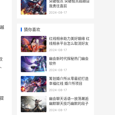
突破极点 突破极点超越自
我勇往直前
2024-08-17
越
猜你喜欢
红线相亲助力美好姻缘 红
线相亲平台怎么取消好友
2024-08-17
幽会新时代探秘热门幽会
软
软件
、
2024-08-17
筹划婚介所从零最初打造
幸福红线 婚介所项目
2024-08-17
提
幽会聊天话语—放荡邂逅
幽默聊天技巧幽默的段子
2024-08-17