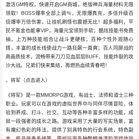
激活GM特权，快速开启GM商城，绝版神兵海量材料无限
领取！BOSS爆率全部上调％，无限爆真充，多倍升级百
倍爆率万倍伤害，让挂机刷怪也震撼无比！超多福利，平
民不氪金也能拿VIP，海量元宝领到手软；酷炫技能书免费
抽，上万种技能组合让战斗更硬核；百种个性外观随心
搭，丰富的成长线使战力一路狂飙一直爽；百人同屏战的
高画质技术，流畅带来刀刀见血层层BUFF、技能炸裂的攻
沙大战。兄弟们快来集结，再燃热血续青春吧！
、将军（
点击进入
）
《将军》是一款MMORPG游戏，有战士、法师和道士三种
职业。玩家可以在游戏的虚拟世界中与同伴尽情冒险，体
验到养成、打斗、社交、互动等各种丰富多样的功能，成
就一段强者的成长之路。游戏采用了大量的写实场景，富
有魔幻色彩的阵法，提供了别具特色的行会系统，特色副
本，极品装备系统等。带给玩家各种酣畅淋漓的游戏体验