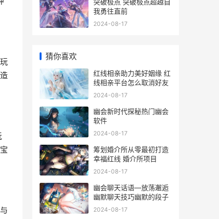
种
突破极点 突破极点超越自
我勇往直前
2024-08-17
猜你喜欢
等玩
红线相亲助力美好姻缘 红
造
线相亲平台怎么取消好友
2024-08-17
幽会新时代探秘热门幽会
软件
2024-08-17
玩
筹划婚介所从零最初打造
宝
幸福红线 婚介所项目
2024-08-17
幽会聊天话语—放荡邂逅
幽默聊天技巧幽默的段子
2024-08-17
，与