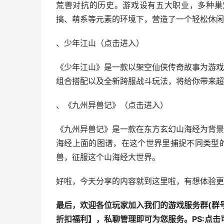
荒兽对抗的历史。游戏设有五大职业，多种巢穴
搞、萌系等元素的环境下，营造了一个轻松休闲
、少年江山
（
点击进入
）
《少年江山》是一款以架空仙侠传奇故事为游戏
组合搭配以及全新跨服战斗玩法，将给你带来超
、《九州异兽记》
（
点击进
入
）
《九州异兽记》是一款在东方玄幻山海经为背景
海经上面的图谱，在这个世界里捕捉不同类型
兽，征服这个山海经大世界。
好啦，今天分享的内容就到这里啦，有想体验更
最后，欢迎各位玩家加入我们的游戏服务群(群号
折扣福利
】，私聊管理即可为您服务。
PS:点