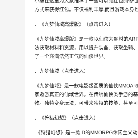
小编在这里为大家推荐了一些可以领红包的修仙
方式来获得红包。不仅福利丰厚,而且游戏本身也
、《九梦仙域高爆版》
（
点击进入
）
《九梦仙域高爆版》是一款以仙侠为题材的AR
法获取材料和资源，用以提升装备、获取坐骑、
了一个充满浩然正气的仙侠世界。
、九梦仙域
（
点击进
入
）
《九梦仙域》是一款电影级画质的仙侠MMOA
家遨游真正的仙域世界。在传统仙侠类手游的基
物。独特变身玩法，可带来独特的技能，甚至可
、《狩猎幻想》
（
点击进
入
）
《狩猎幻想》是一款.D的MMORPG休闲主