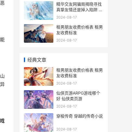
恶
精华交友网骗局揭晓寻找
真挚友情还是掉入陷阱 精
华交友网骗局曝光
2024-08-17
租男朋友收费价格表 租男
友收费标准
能
2024-08-17
经典文章
租男朋友收费价格表 租男
友收费标准
山
2024-08-17
异
仙侠页游ARPG游戏哪个
好 仙侠类页游
2024-08-17
穿梭传奇 穿越的传奇小说
游戏
2024-08-17