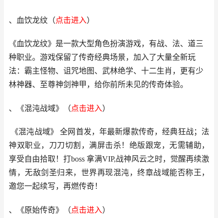
、血饮龙纹
（
点击进入
）
《血饮龙纹》是一款大型角色扮演游戏，有战、法、道三
种职业。游戏保留了传奇经典场景，加入了大量全新玩
法：霸主怪物、诅咒地图、武林绝学、十二生肖，更有少
林神器、至尊神剑神甲，给你前所未见的传奇体验。
、《混沌战域》
（
点击进入
）
《混沌战域》 全网首发，年最新爆款传奇，经典狂战；法
神双职业，刀刀切割，满屏击杀！绝版跟宠，无需辅助，
享受自由拾取！打boss 拿满VIP,战神风云之时，觉醒再续激
情，无敌剑圣归来，世界再现混沌，终章战域能否称王，
邀您一起续写，再燃传奇！
、《
原始传奇
》
（
点击进入
）