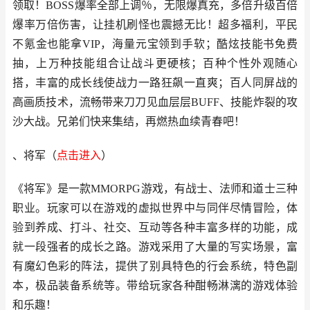
领取！BOSS爆率全部上调％，无限爆真充，多倍升级百倍
爆率万倍伤害，让挂机刷怪也震撼无比！超多福利，平民
不氪金也能拿VIP，海量元宝领到手软；酷炫技能书免费
抽，上万种技能组合让战斗更硬核；百种个性外观随心
搭，丰富的成长线使战力一路狂飙一直爽；百人同屏战的
高画质技术，流畅带来刀刀见血层层BUFF、技能炸裂的攻
沙大战。兄弟们快来集结，再燃热血续青春吧！
、将军
（
点击进入
）
《将军》是一款MMORPG游戏，有战士、法师和道士三种
职业。玩家可以在游戏的虚拟世界中与同伴尽情冒险，体
验到养成、打斗、社交、互动等各种丰富多样的功能，成
就一段强者的成长之路。游戏采用了大量的写实场景，富
有魔幻色彩的阵法，提供了别具特色的行会系统，特色副
本，极品装备系统等。带给玩家各种酣畅淋漓的游戏体验
和乐趣！