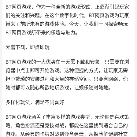
BT
网页游戏
，作为一种全新的游戏形式，正逐渐引起玩家
们的关注和兴趣。在这个数字化时代，BT
网页游戏
为玩家
带来了前所未有的游戏体验。今天，让我们一同探索畅玩
BT
网页游戏
所带来的乐趣与魅力。
无需下载，即点即玩
BT
网页游戏
的一大优势在于无需下载和安装，只需要在浏
览器中点击即可开始游戏。这种便捷的方式，让玩家无需
担心繁琐的安装过程和大量的存储空间。只要有网络，你
随时都可以随心所欲地玩游戏，让娱乐随时随地。
多样化玩法，满足不同喜好
BT
网页游戏
涵盖了丰富多样的游戏类型，无论你是喜欢策
略、角色扮演还是竞技对战，都能在这里找到适合自己的
游戏。从经典的卡牌对战到沙盒建造，从探险解谜到社交