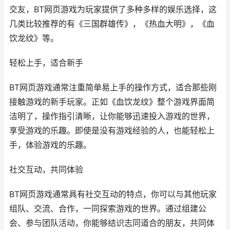
交友，BT
网页游戏
为玩家提供了多种多样的娱乐选择，这
几类比较推荐的有《
三国群雄传
》，《
热血大明
》，《
血
饮龙纹
》等。
轻松上手，适合新手
BT
网页游戏
通常注重简单易上手的操作方式，适合那些刚
接触游戏的新手玩家。正如《
血饮龙纹
》整个游戏界面简
洁明了，操作指引清晰，让你能够迅速投入游戏的世界，
享受游戏的乐趣。即使是没有游戏经验的人，也能轻松上
手，体验游戏的乐趣。
社交互动，共同体验
BT
网页游戏
通常具有社交互动的特点，你可以与其他玩家
组队、交流、合作，一同探索游戏的世界。通过组建公
会、参与团队活动，你能够结识志同道合的朋友，共同体