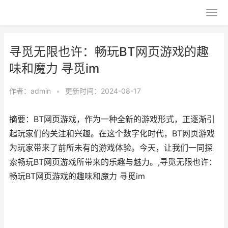
寻觅无限也许：畅玩BT网页游戏的趣
味和魔力 寻觅im
作者：
admin
•
更新时间：2024-08-17
摘要：BT网页游戏，作为一种全新的游戏形式，正逐渐引
起玩家们的关注和兴趣。在这个数字化时代，BT网页游戏
为玩家带来了前所未有的游戏体验。今天，让我们一同探
索畅玩BT网页游戏所带来的乐趣与魅力。,寻觅无限也许：
畅玩BT网页游戏的趣味和魔力 寻觅im