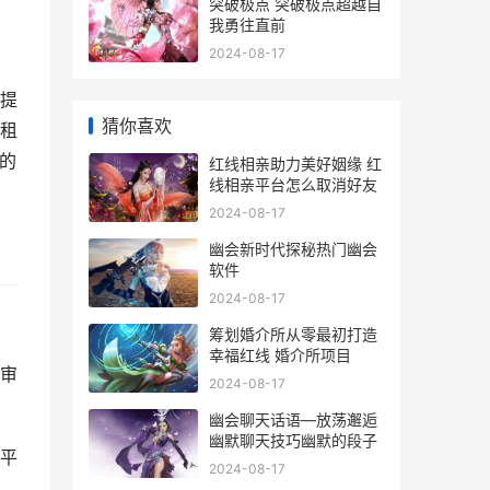
突破极点 突破极点超越自
我勇往直前
2024-08-17
提
猜你喜欢
租
的
红线相亲助力美好姻缘 红
线相亲平台怎么取消好友
2024-08-17
幽会新时代探秘热门幽会
软件
2024-08-17
筹划婚介所从零最初打造
幸福红线 婚介所项目
审
2024-08-17
幽会聊天话语—放荡邂逅
幽默聊天技巧幽默的段子
平
2024-08-17