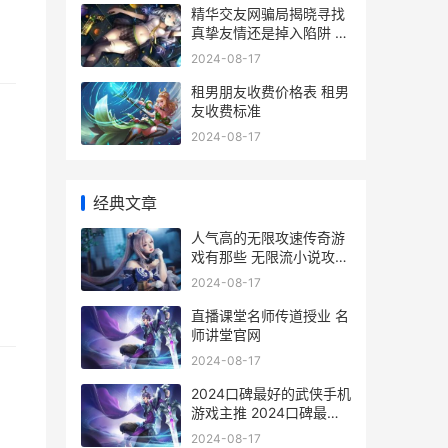
精华交友网骗局揭晓寻找
真挚友情还是掉入陷阱 精
华交友网骗局曝光
2024-08-17
租男朋友收费价格表 租男
友收费标准
2024-08-17
经典文章
人气高的无限攻速传奇游
戏有那些 无限流小说攻是
游戏bug
2024-08-17
直播课堂名师传道授业 名
师讲堂官网
2024-08-17
2024口碑最好的武侠手机
游戏主推 2024口碑最好
的十款千元手机
2024-08-17