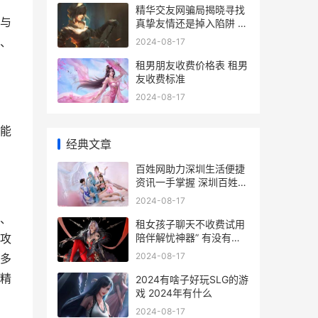
精华交友网骗局揭晓寻找
，与
真挚友情还是掉入陷阱 精
华交友网骗局曝光
搞、
2024-08-17
租男朋友收费价格表 租男
友收费标准
2024-08-17
能
经典文章
百姓网助力深圳生活便捷
资讯一手掌握 深圳百姓网
找工作
2024-08-17
、
租女孩子聊天不收费试用
陪伴解忧神器” 有没有租
攻
女朋友的联系方式
2024-08-17
多
精
2024有啥子好玩SLG的游
戏 2024年有什么
2024-08-17