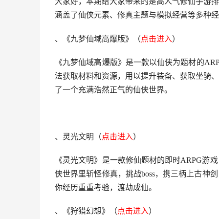
大家好，本期给大家带来的是高人气修仙手游排
涵盖了仙侠元素、修真主题与模拟经营等多种经
、《九梦仙域高爆版》
（
点击进入
）
《九梦仙域高爆版》是一款以仙侠为题材的AR
法获取材料和资源，用以提升装备、获取坐骑、
了一个充满浩然正气的仙侠世界。
、灵光文明
（
点击进
入
）
《灵光文明》是一款修仙题材的即时ARPG游
侠世界里斩怪修真，挑战boss，携三柄上古
你经历重重考验，渡劫成仙。
、《狩猎幻想》
（
点击进
入
）