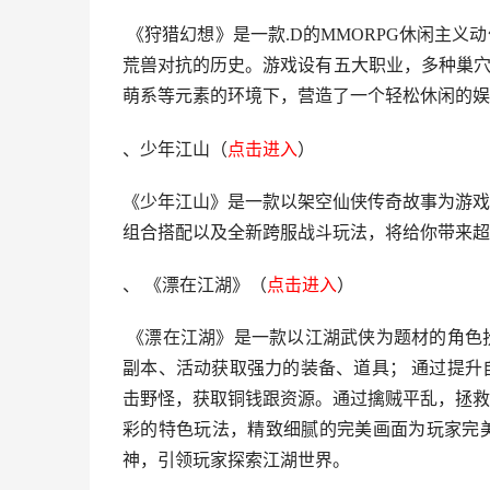
《狩猎幻想》是一款.D的MMORPG休闲主
荒兽对抗的历史。游戏设有五大职业，多种巢穴
萌系等元素的环境下，营造了一个轻松休闲的娱
、少年江山
（
点击进入
）
《少年江山》是一款以架空仙侠传奇故事为游戏
组合搭配以及全新跨服战斗玩法，将给你带来超
、 《漂在江湖》
（
点击进
入
）
《漂在江湖》是一款以江湖武侠为题材的角色
副本、活动获取强力的装备、道具； 通过提升
击野怪，获取铜钱跟资源。通过擒贼平乱，拯救
彩的特色玩法，精致细腻的完美画面为玩家完
神，引领玩家探索江湖世界。