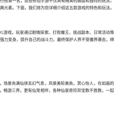
行榜第一名，这些修仙手游不仅具有精美的画面和独特的玩法，
典元素。下面，我们将为您详细介绍这五款游戏的特色和玩法。
PG游戏，玩家通过剧情探索、打败魔王、挑战副本、日常活动
强力变身，提升自己的战斗力，最终保护人界不受魔界袭击，缔
戏，场景充满仙侠玄幻气息，风景美轮美奂，赏心怡人，在如画
神剑，畅游三界，更有仙宠相伴，各种仙家奇珍异宝数不胜数，一