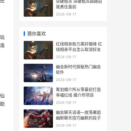
还
突破极点 突破极点超越自
我勇往直前
2024-08-17
猜你喜欢
等玩
红线相亲助力美好姻缘 红
造
线相亲平台怎么取消好友
2024-08-17
幽会新时代探秘热门幽会
软件
2024-08-17
筹划婚介所从零最初打造
幸福红线 婚介所项目
的仙
2024-08-17
起助
幽会聊天话语—放荡邂逅
幽默聊天技巧幽默的段子
2024-08-17