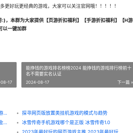
多更好玩更经典的游戏，大家可以关注官网哦！！！！！
:
)，本群为大家提供【
页游折扣福利
】【
手游折扣福利
】【
H
击可以一键加群
能挣钱的游戏排名榜榜2024 能挣钱的游戏排行榜前十
名不需要实名认证
-08-17
2024-08-17
下一篇 
反常网页游戏送元宝：福利和挑战并存 网页游戏返利网
探寻网页版放置类挂机游戏的模式与趋势
无氪金平民游戏排名榜手机游戏有哪些 不氪金的好玩游戏
冰雪传奇手机游戏哪个是正版 冰雪传奇1.0
2023年最好玩的网页游戏主推 2023年最好玩的网游